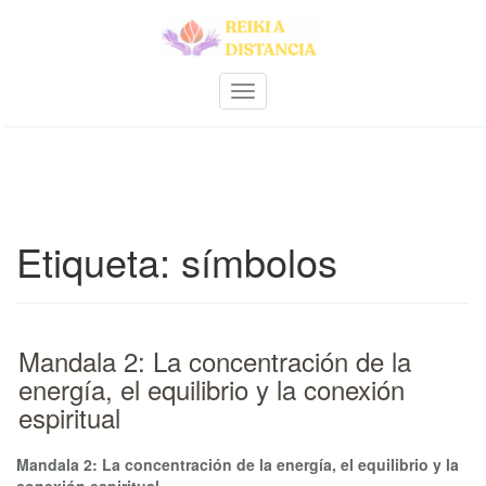
Skip
to
content
A
m
p
l
i
a
r
Etiqueta:
símbolos
n
a
v
e
g
Mandala 2: La concentración de la
a
c
energía, el equilibrio y la conexión
i
espiritual
ó
n
Mandala 2: La concentración de la energía, el equilibrio y la