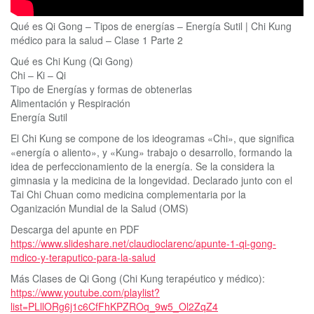
Qué es Qi Gong – Tipos de energías – Energía Sutil | Chi Kung
médico para la salud – Clase 1 Parte 2
Qué es Chi Kung (Qi Gong)
Chi – Ki – Qi
Tipo de Energías y formas de obtenerlas
Alimentación y Respiración
Energía Sutil
El Chi Kung se compone de los ideogramas «Chi», que significa
«energía o aliento», y «Kung» trabajo o desarrollo, formando la
idea de perfeccionamiento de la energía. Se la considera la
gimnasia y la medicina de la longevidad. Declarado junto con el
Tai Chi Chuan como medicina complementaria por la
Oganización Mundial de la Salud (OMS)
Descarga del apunte en PDF
https://www.slideshare.net/claudioclarenc/apunte-1-qi-gong-
mdico-y-teraputico-para-la-salud
Más Clases de Qi Gong (Chi Kung terapéutico y médico):
https://www.youtube.com/playlist?
list=PLllORg6j1c6CfFhKPZROq_9w5_Ol2ZqZ4