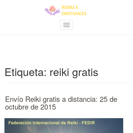
Skip
to
content
A
m
p
l
i
a
r
Etiqueta:
reiki gratis
n
a
v
e
g
Envío Reiki gratis a distancia: 25 de
a
c
octubre de 2015
i
ó
n