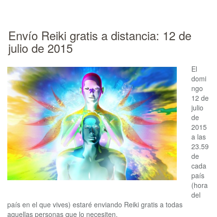
Envío Reiki gratis a distancia: 12 de
julio de 2015
El
domi
ngo
12 de
julio
de
2015
a las
23.59
de
cada
país
(hora
del
país en el que vives) estaré enviando Reiki gratis a todas
aquellas personas que lo necesiten.