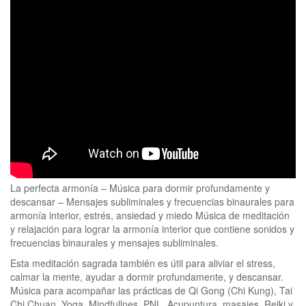
La perfecta armonía – Música para dormir profundamente y
descansar – Mensajes subliminales y frecuencias binaurales para
armonía interior, estrés, ansiedad y miedo Música de meditación
y relajación para lograr la armonía interior que contiene sonidos y
frecuencias binaurales y mensajes subliminales.
Esta meditación sagrada también es útil para aliviar el stress,
calmar la mente, ayudar a dormir profundamente, y descansar.
Música para acompañar las prácticas de Qi Gong (Chi Kung), Tai
Chi Chuan, Yoga, Mindfullnes, PNL, Acupuntura, masajes, Reiki y