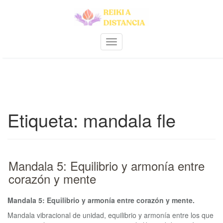
Skip
to
content
A
m
p
l
i
a
r
Etiqueta:
mandala fle
n
a
v
e
g
Mandala 5: Equilibrio y armonía entre
a
c
corazón y mente
i
ó
Mandala 5: Equilibrio y armonía entre corazón y mente.
n
Mandala vibracional de unidad, equilibrio y armonía entre los que