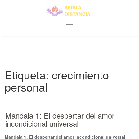
Skip
to
content
A
m
p
l
i
a
r
Etiqueta:
crecimiento
n
a
personal
v
e
g
a
c
Mandala 1: El despertar del amor
i
ó
incondicional universal
n
Mandala 1: El despertar del amor incondicional universal