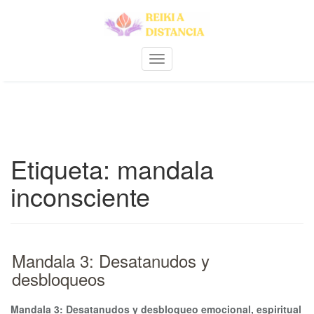
Skip
to
content
A
m
p
l
i
a
r
Etiqueta:
mandala
n
a
inconsciente
v
e
g
a
c
Mandala 3: Desatanudos y
i
ó
desbloqueos
n
Mandala 3: Desatanudos y desbloqueo emocional, espiritual